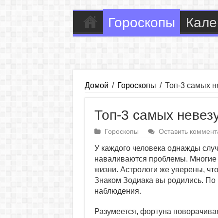
Гороскопы
Кале
Домой
/
Гороскопы
/
Топ-3 самых н
Топ-3 самых невез
Гороскопы
Оставить коммент
У каждого человека однажды слу
наваливаются проблемы. Многие 
жизни. Астрологи же уверены, что
Знаком Зодиака вы родились. По 
наблюдения.
Разумеется, фортуна поворачивае