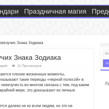
ндари
Праздничная магия
Пред
евезучих Знака Зодиака
учих Знака Зодиака
арий
11 Просмотров
чаются плохие жизненные моменты,
называют такие периоды «черной полосой» в
Г
 невезучесть во многом связана с тем, под каким
крайней мере, это доказывают их личные
тся далеко не ко всем людям, но это не